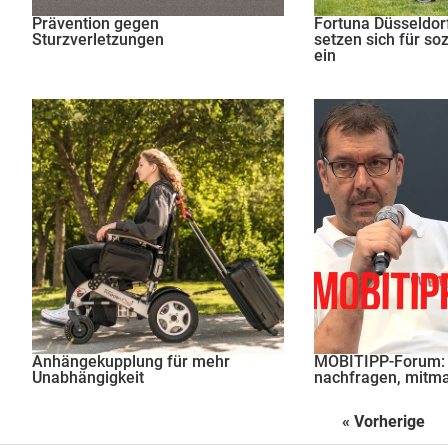
Prävention gegen
Fortuna Düsseldorf
Sturzverletzungen
setzen sich für so
ein
Anhängekupplung für mehr
MOBITIPP-Forum: 
Unabhängigkeit
nachfragen, mitm
« Vorherige