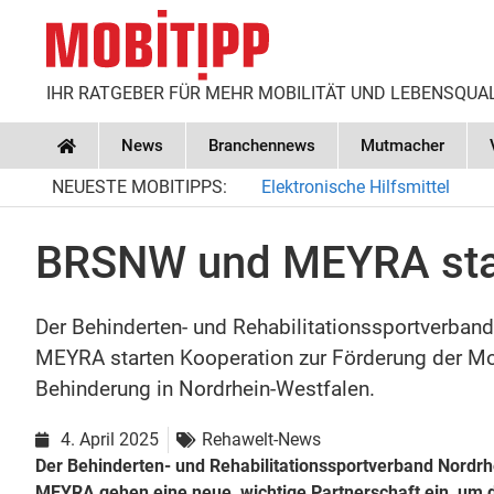
IHR RATGEBER FÜR MEHR MOBILITÄT UND LEBENSQUA
News
Branchennews
Mutmacher
Home
NEUESTE MOBITIPPS:
Elektronische Hilfsmittel
BRSNW und MEYRA star
Der Behinderten- und Rehabilitationssportverban
MEYRA starten Kooperation zur Förderung der Mob
Behinderung in Nordrhein-Westfalen.
4. April 2025
Rehawelt-News
Der Behinderten- und Rehabilitationssportverband Nord
MEYRA gehen eine neue, wichtige Partnerschaft ein, um d