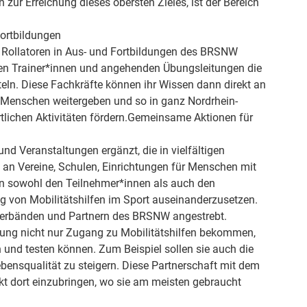
 zur Erreichung dieses obersten Zieles, ist der Bereich
Fortbildungen
Rollatoren in Aus- und Fortbildungen des BRSNW
den Trainer*innen und angehenden Übungsleitungen die
teln. Diese Fachkräfte können ihr Wissen dann direkt an
e Menschen weitergeben und so in ganz Nordrhein-
tlichen Aktivitäten fördern.Gemeinsame Aktionen für
 Veranstaltungen ergänzt, die in vielfältigen
 an Vereine, Schulen, Einrichtungen für Menschen mit
ten sowohl den Teilnehmer*innen als auch den
ng von Mobilitätshilfen im Sport auseinanderzusetzen.
tverbänden und Partnern des BRSNW angestrebt.
ung nicht nur Zugang zu Mobilitätshilfen bekommen,
 und testen können. Zum Beispiel sollen sie auch die
Lebensqualität zu steigern. Diese Partnerschaft mit dem
kt dort einzubringen, wo sie am meisten gebraucht