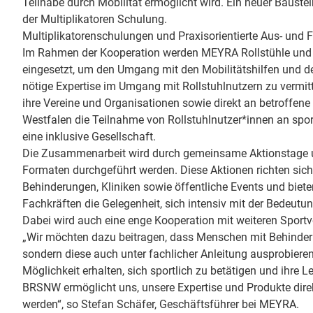
Teilhabe durch Mobilität ermöglicht wird. Ein neuer Baustein
der Multiplikatoren Schulung.
Multiplikatorenschulungen und Praxisorientierte Aus- und 
Im Rahmen der Kooperation werden MEYRA Rollstühle und 
eingesetzt, um den Umgang mit den Mobilitätshilfen und 
nötige Expertise im Umgang mit Rollstuhlnutzern zu vermit
ihre Vereine und Organisationen sowie direkt an betroffen
Westfalen die Teilnahme von Rollstuhlnutzer*innen an spor
eine inklusive Gesellschaft.
Die Zusammenarbeit wird durch gemeinsame Aktionstage und
Formaten durchgeführt werden. Diese Aktionen richten sich
Behinderungen, Kliniken sowie öffentliche Events und bie
Fachkräften die Gelegenheit, sich intensiv mit der Bedeutu
Dabei wird auch eine enge Kooperation mit weiteren Spor
„Wir möchten dazu beitragen, dass Menschen mit Behinder
sondern diese auch unter fachlicher Anleitung ausprobieren
Möglichkeit erhalten, sich sportlich zu betätigen und ihre 
BRSNW ermöglicht uns, unsere Expertise und Produkte dire
werden“, so Stefan Schäfer, Geschäftsführer bei MEYRA.