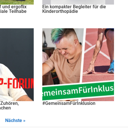
 und ergoflix
Ein kompakter Begleiter für die
ziale Teilhabe
Kinderorthopädie
Zuhören,
#GemeinsamFürInklusion
achen
Nächste »