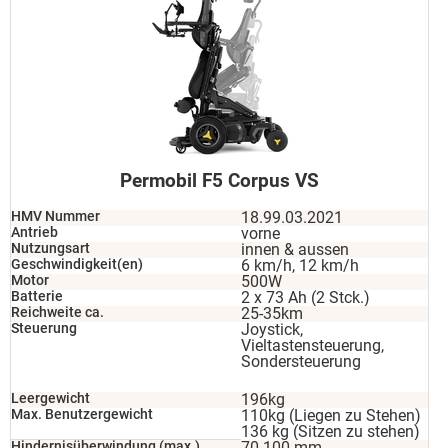
Permobil F5 Corpus VS
HMV Nummer
18.99.03.2021
Antrieb
vorne
Nutzungsart
innen & aussen
Geschwindigkeit(en)
6 km/h, 12 km/h
Motor
500W
Batterie
2 x 73 Ah (2 Stck.)
Reichweite ca.
25-35km
Steuerung
Joystick,
Vieltastensteuerung,
Sondersteuerung
Leergewicht
196kg
Max. Benutzergewicht
110kg (Liegen zu Stehen)
136 kg (Sitzen zu stehen)
Hindernisüberwindung (max.)
70-100 mm