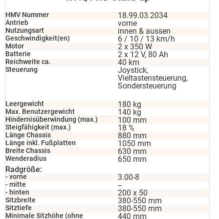
HMV Nummer
18.99.03.2034
Antrieb
vorne
Nutzungsart
innen & aussen
Geschwindigkeit(en)
6 / 10 / 13 km/h
Motor
2 x 350 W
Batterie
2 x 12 V, 80 Ah
Reichweite ca.
40 km
Steuerung
Joystick,
Vieltastensteuerung,
Sondersteuerung
Leergewicht
180 kg
Max. Benutzergewicht
140 kg
Hindernisüberwindung (max.)
100 mm
Steigfähigkeit (max.)
18 %
Länge Chassis
880 mm
Länge inkl. Fußplatten
1050 mm
Breite Chassis
630 mm
Wenderadius
650 mm
Radgröße:
- vorne
3.00-8
- mitte
--
- hinten
200 x 50
Sitzbreite
380-550 mm
Sitztiefe
380-550 mm
Minimale Sitzhöhe (ohne
440 mm