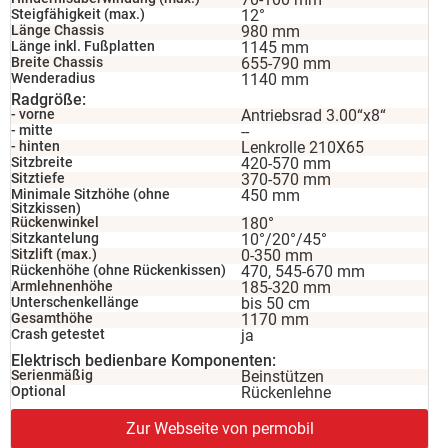
Steigfähigkeit (max.)
12°
Länge Chassis
980 mm
Länge inkl. Fußplatten
1145 mm
Breite Chassis
655-790 mm
Wenderadius
1140 mm
Radgröße:
- vorne
Antriebsrad 3.00“x8“
- mitte
--
- hinten
Lenkrolle 210X65
Sitzbreite
420-570 mm
Sitztiefe
370-570 mm
Minimale Sitzhöhe (ohne
450 mm
Sitzkissen)
Rückenwinkel
180°
Sitzkantelung
10°/20°/45°
Sitzlift (max.)
0-350 mm
Rückenhöhe (ohne Rückenkissen)
470, 545-670 mm
Armlehnenhöhe
185-320 mm
Unterschenkellänge
bis 50 cm
Gesamthöhe
1170 mm
Crash getestet
ja
Elektrisch bedienbare Komponenten:
Serienmäßig
Beinstützen
Optional
Rückenlehne
Zur Webseite von permobil