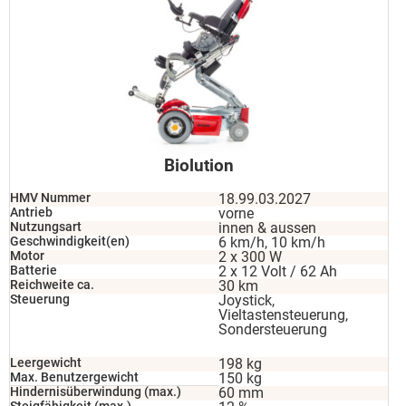
Biolution
HMV Nummer
18.99.03.2027
Antrieb
vorne
Nutzungsart
innen & aussen
Geschwindigkeit(en)
6 km/h, 10 km/h
Motor
2 x 300 W
Batterie
2 x 12 Volt / 62 Ah
Reichweite ca.
30 km
Steuerung
Joystick,
Vieltastensteuerung,
Sondersteuerung
Leergewicht
198 kg
Max. Benutzergewicht
150 kg
Hindernisüberwindung (max.)
60 mm