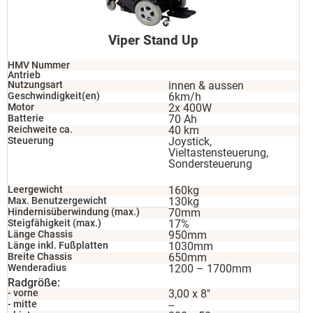
Viper Stand Up
HMV Nummer
Antrieb
Nutzungsart
innen & aussen
Geschwindigkeit(en)
6km/h
Motor
2x 400W
Batterie
70 Ah
Reichweite ca.
40 km
Steuerung
Joystick,
Vieltastensteuerung,
Sondersteuerung
Leergewicht
160kg
Max. Benutzergewicht
130kg
Hindernisüberwindung (max.)
70mm
Steigfähigkeit (max.)
17%
Länge Chassis
950mm
Länge inkl. Fußplatten
1030mm
Breite Chassis
650mm
Wenderadius
1200 – 1700mm
Radgröße:
- vorne
3,00 x 8″
- mitte
--