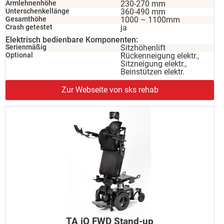
Armlehnenhöhe
230-270 mm
Unterschenkellänge
360-490 mm
Gesamthöhe
1000 – 1100mm
Crash getestet
ja
Elektrisch bedienbare Komponenten:
Serienmäßig
Sitzhöhenlift
Optional
Rückenneigung elektr.,
Sitzneigung elektr.,
Beinstützen elektr.
Zur Webseite von sks rehab
TA iQ FWD Stand-up