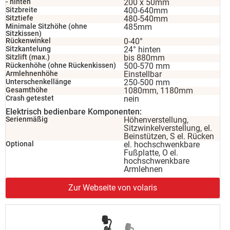
- hinten
200 x 50mm
Sitzbreite
400-640mm
Sitztiefe
480-540mm
Minimale Sitzhöhe (ohne
485mm
Sitzkissen)
Rückenwinkel
0-40°
Sitzkantelung
24° hinten
Sitzlift (max.)
bis 880mm
Rückenhöhe (ohne Rückenkissen)
500-570 mm
Armlehnenhöhe
Einstellbar
Unterschenkellänge
250-500 mm
Gesamthöhe
1080mm, 1180mm
Crash getestet
nein
Elektrisch bedienbare Komponenten:
Serienmäßig
Höhenverstellung,
Sitzwinkelverstellung, el.
Beinstützen, S el. Rücken
Optional
el. hochschwenkbare
Fußplatte, O el.
hochschwenkbare
Armlehnen
Zur Webseite von volaris