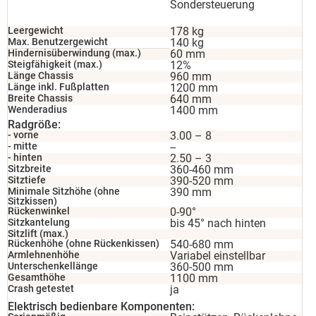
Sondersteuerung
Leergewicht
178 kg
Max. Benutzergewicht
140 kg
Hindernisüberwindung (max.)
60 mm
Steigfähigkeit (max.)
12%
Länge Chassis
960 mm
Länge inkl. Fußplatten
1200 mm
Breite Chassis
640 mm
Wenderadius
1400 mm
Radgröße:
- vorne
3.00 – 8
- mitte
--
- hinten
2.50 – 3
Sitzbreite
360-460 mm
Sitztiefe
390-520 mm
Minimale Sitzhöhe (ohne
390 mm
Sitzkissen)
Rückenwinkel
0-90°
Sitzkantelung
bis 45° nach hinten
Sitzlift (max.)
Rückenhöhe (ohne Rückenkissen)
540-680 mm
Armlehnenhöhe
Variabel einstellbar
Unterschenkellänge
360-500 mm
Gesamthöhe
1100 mm
Crash getestet
ja
Elektrisch bedienbare Komponenten: