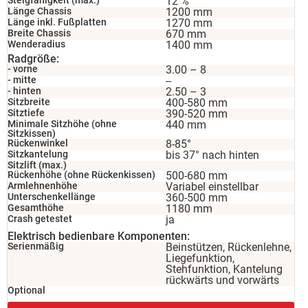
Steigfähigkeit (max.)
12 %
Länge Chassis
1200 mm
Länge inkl. Fußplatten
1270 mm
Breite Chassis
670 mm
Wenderadius
1400 mm
Radgröße:
- vorne
3.00 – 8
- mitte
--
- hinten
2.50 – 3
Sitzbreite
400-580 mm
Sitztiefe
390-520 mm
Minimale Sitzhöhe (ohne
440 mm
Sitzkissen)
Rückenwinkel
8-85°
Sitzkantelung
bis 37° nach hinten
Sitzlift (max.)
Rückenhöhe (ohne Rückenkissen)
500-680 mm
Armlehnenhöhe
Variabel einstellbar
Unterschenkellänge
360-500 mm
Gesamthöhe
1180 mm
Crash getestet
ja
Elektrisch bedienbare Komponenten:
Serienmäßig
Beinstützen, Rückenlehne,
Liegefunktion,
Stehfunktion, Kantelung
rückwärts und vorwärts
Optional