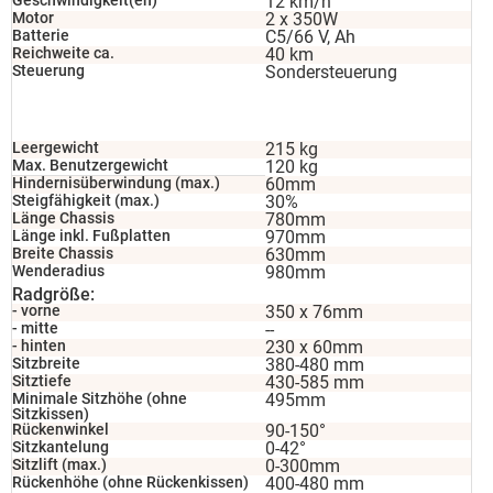
Geschwindigkeit(en)
12 km/h
Motor
2 x 350W
Batterie
C5/66 V, Ah
Reichweite ca.
40 km
Steuerung
Sondersteuerung
Leergewicht
215 kg
Max. Benutzergewicht
120 kg
Hindernisüberwindung (max.)
60mm
Steigfähigkeit (max.)
30%
Länge Chassis
780mm
Länge inkl. Fußplatten
970mm
Breite Chassis
630mm
Wenderadius
980mm
Radgröße:
- vorne
350 x 76mm
- mitte
--
- hinten
230 x 60mm
Sitzbreite
380-480 mm
Sitztiefe
430-585 mm
Minimale Sitzhöhe (ohne
495mm
Sitzkissen)
Rückenwinkel
90-150°
Sitzkantelung
0-42°
Sitzlift (max.)
0-300mm
Rückenhöhe (ohne Rückenkissen)
400-480 mm