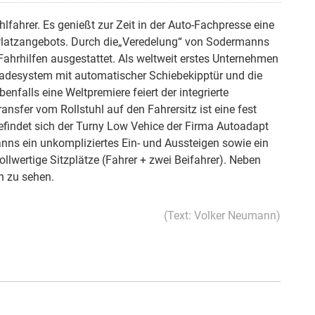
hlfahrer. Es genießt zur Zeit in der Auto-Fachpresse eine
d Platzangebots. Durch die„Veredelung“ von Sodermanns
 Fahrhilfen ausgestattet. Als weltweit erstes Unternehmen
ladesystem mit automatischer Schiebekipptür und die
falls eine Weltpremiere feiert der integrierte
sfer vom Rollstuhl auf den Fahrersitz ist eine fest
befindet sich der Turny Low Vehice der Firma Autoadapt
ns ein unkompliziertes Ein- und Aussteigen sowie ein
lwertige Sitzplätze (Fahrer + zwei Beifahrer). Neben
n zu sehen.
(Text: Volker Neumann)