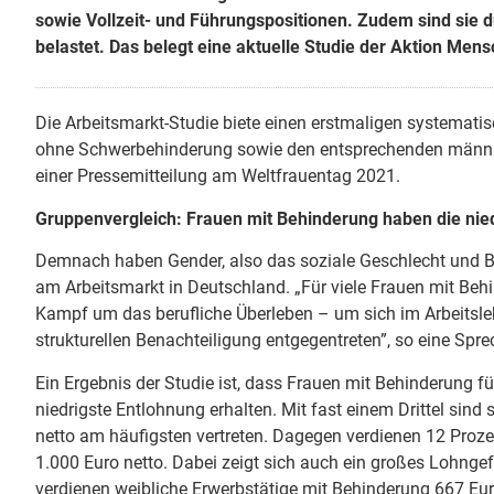
sowie Vollzeit- und Führungspositionen. Zudem sind sie
belastet. Das belegt eine aktuelle Studie der Aktion Mens
Die Arbeitsmarkt-Studie biete einen erstmaligen systemati
ohne Schwerbehinderung sowie den entsprechenden männli
einer Pressemitteilung am Weltfrauentag 2021.
Gruppenvergleich: Frauen mit Behinderung haben die ni
Demnach haben Gender, also das soziale Geschlecht und B
am Arbeitsmarkt in Deutschland. „Für viele Frauen mit Behin
Kampf um das berufliche Überleben – um sich im Arbeitsle
strukturellen Benachteiligung entgegentreten”, so eine Spr
Ein Ergebnis der Studie ist, dass Frauen mit Behinderung fü
niedrigste Entlohnung erhalten. Mit fast einem Drittel sin
netto am häufigsten vertreten. Dagegen verdienen 12 Proz
1.000 Euro netto. Dabei zeigt sich auch ein großes Lohng
verdienen weibliche Erwerbstätige mit Behinderung 667 Eur