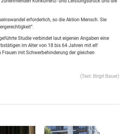
en zunehmenden Konkurrenz- und Leistungsdruck und die
seinswandel erforderlich, so die Aktion Mensch. Sie
ergerechtigkeit”.
geführte Studie verbindet laut eigenen Angaben eine
stätigen im Alter von 18 bis 64 Jahren mit elf
gen Frauen mit Schwerbehinderung der gleichen
(Text: Birgit Bauer)