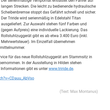
Der serienmäßige Tempomat entlastet den Fahrer auf
langen Strecken. Die leicht zu bedienende hydraulische
Scheibenbremse stoppt das Gefährt schnell und sicher.
Der Triride wird serienmäßig in Edelstahl Titan
ausgeliefert. Zur Auswahl stehen fünf Farben und
(gegen Aufpreis) eine individuelle Lackierung. Das
Rollstuhlzuggerät gibt es ab etwa 3.400 Euro (inkl.
Mehrwertsteuer). Im Einzelfall übernehmen
smittelnummer.
vice für das neue Rollstuhlzuggerät am Stammsitz in
übernommen. In der Ausstellung in Hilden stehen
 Informationen gibt es unter
www.triride.de
.
ch?v=CDauu_AbVso
(Text: Max Montanus)