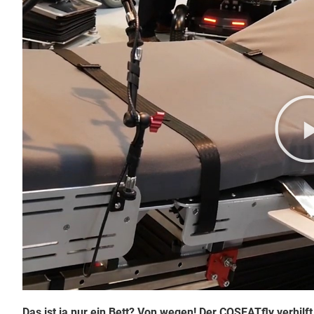
Das ist ja nur ein Bett? Von wegen! Der COSEATfly verhilf