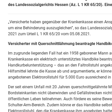
des Landessozialgerichts Hessen (Az. L 1 KR 65/20). Eine
„Versicherte haben gegenüber der Krankenkasse einen Anspruc
um eine Behinderung auszugleichen”, so das Landessozialg
2021 zum Urteil L 1 KR 65/20 vom 05.08.2021.
Versicherter mit Querschnittlähmung beantragte Handbik
Im zugrunde liegenden Fall hat ein 1958 geborener Mann au
Krankenkasse ein elektrisch unterstütztes Handbike beantrag
Handkurbelunterstützung – das an den Faltrollstuhl angek
Hilfsmittel lehnte die Kasse ab und argumentierte, er könn
angebotenen Elektrorollstuhl für 5.000 Euro ausreichend 
Der seit einem Unfall mit 20 Jahren querschnittgelähmte M
Bordsteinkanten nicht überwinden und Gefällstrecken nich
öffentlichen Leben teilnehmen. Auch fördere es seine Bew
Schulter-Arm-Bereich. Zudem könne er das Handbike selbst
Elektrorollstuhl, den die Krankenkasse ihm angeboten hatte