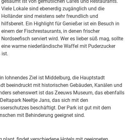
gesäumt ist von gemütlichen Cafés und Restaurants.
Viele Lokale sind ebenerdig zugänglich und die
Holländer sind meistens sehr freundlich und
hilfsbereit. Ein Highlight für Genießer ist ein Besuch in
einem der Fischrestaurants, in denen frischer
Nordseefisch serviert wird. Wer es lieber süß mag, sollte
eine warme niederländische Waffel mit Puderzucker
ist.
n lohnendes Ziel ist Middelburg, die Hauptstadt
Stadt beeindruckt mit historischen Gebäuden, Kanälen und
onders sehenswert ist das Zeeuws Museum, das ebenfalls
s Deltapark Neeltje Jans, das sich mit den
erschutzes beschäftigt. Der Park ist gut mit dem
Menschen mit Behinderung geeignet sind.
 plant, findet verschiedene Hotels mit geeigneten